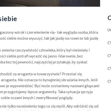
C
siebie
U
gaszony wzrok i czerwienienie się- tak wygląda osoba, która
ość siebie można wyuczyć, tak jak jazdę na rowerze lub jazdę
C
zmienia rzeczywistość człowieka, który był nieśmiały i
C
i siebie potrafi wyrazić się jasno i klarownie, bez
ba bez tej pewności, najczęściej przytakuje, by zyskać
C
uchodzić za aroganta w towarzystwie? Przestać się
 aroganta. Nie oznacza to bynajmniej obrażania innych. Jeśli
C
wo je wypowiedzieć. Być może zostaniemy nazwani głupcami
em przygotujemy lepsze argumenty. Taka sytuacja sprzyja
 sobie oczami innych i zweryfikować poglądy.
ie tylko na mówieniu tego co się myśli. Aby odróżnić się od