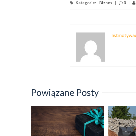
Kategorie:
Biznes
|
0
|
listmotywac
Powiązane Posty
e cenne
dnik po
ytowych