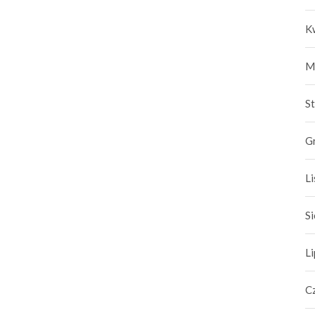
K
M
S
G
L
S
L
C