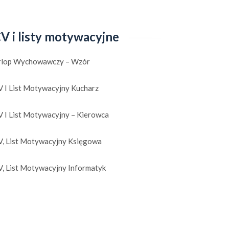
V i listy motywacyjne
rlop Wychowawczy – Wzór
V I List Motywacyjny Kucharz
V I List Motywacyjny – Kierowca
V, List Motywacyjny Księgowa
V, List Motywacyjny Informatyk