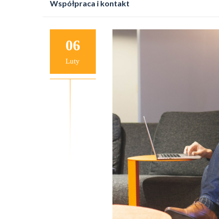
Współpraca i kontakt
do
treści
06
Luty