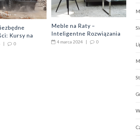
M
Meble na Raty –
iezbędne
S
Inteligentne Rozwiązania
ci: Kursy na
dla Oszczędnych
4 marca 2024
|
0
4
|
0
L
M
S
G
W
C