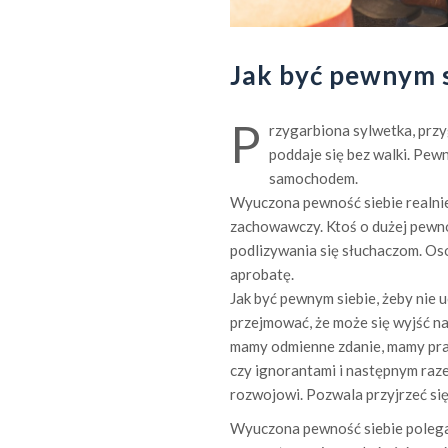
Jak być pewnym 
P
rzygarbiona sylwetka, przy
poddaje się bez walki. Pewn
samochodem.
Wyuczona pewność siebie realnie 
zachowawczy. Ktoś o dużej pewnośc
podlizywania się słuchaczom. Oso
aprobatę.
Jak być pewnym siebie, żeby nie 
przejmować, że może się wyjść na
mamy odmienne zdanie, mamy pra
czy ignorantami i następnym raz
rozwojowi. Pozwala przyjrzeć się
Wyuczona pewność siebie polega n