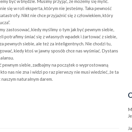
my być w błędzie. Musimy przyjąć, że możemy się mylić.
nie się w roli eksperta, którym nie jesteśmy. Taka pewność
atastrofy. Nikt nie chce przyjaźnić się z człowiekiem, który
ucza”.
y zastosować, kiedy myślimy o tym jak być pewnym siebie,
li potrafimy śmiać się z własnych wpadek i żartować z siebie,
za pewnych siebie, ale też za inteligentnych. Nie chodzi tu,
reagować, kiedy ktoś w jawny sposób chce nas wyśmiać. Dystans
alansu.
być pewnym siebie, zadbajmy na początek o wyprostowaną
kto nas nie zna i widzi po raz pierwszy nie musi wiedzieć, że ta
t naszym naturalnym darem.
O
M
J
Ja