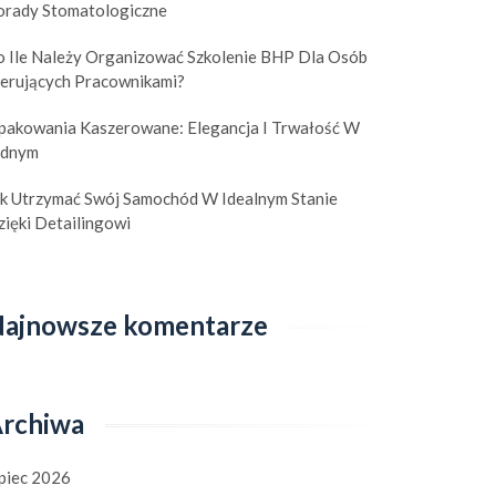
orady Stomatologiczne
o Ile Należy Organizować Szkolenie BHP Dla Osób
ierujących Pracownikami?
pakowania Kaszerowane: Elegancja I Trwałość W
ednym
ak Utrzymać Swój Samochód W Idealnym Stanie
ięki Detailingowi
ajnowsze komentarze
 w zarządzaniu najmem:
Zabezpiecz swoje cenne
rchiwa
 mierzyć sukces na
przedmioty: Poradnik po
nku wynajmu mieszkań?
skrytkach depozytowych
3 września 2023
|
0
30 maja 2023
|
0
ipiec 2026