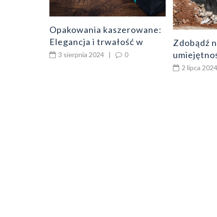
Opakowania kaszerowane:
Elegancja i trwałość w
Zdobądź n
jednym
umiejętnoś
3 sierpnia 2024
|
0
ładowarki
2 lipca 202