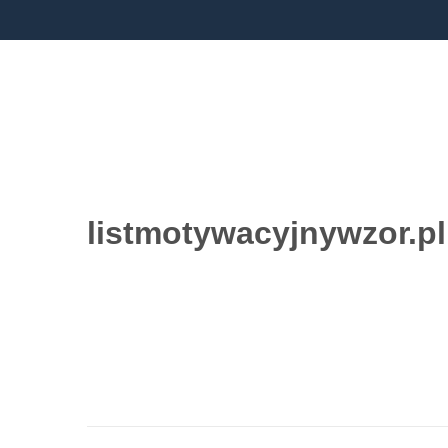
listmotywacyjnywzor.pl
Przejdź