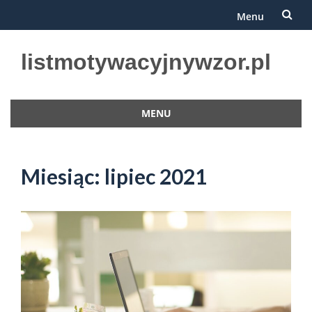
Menu
Przejdź
listmotywacyjnywzor.pl
do
treści
MENU
Przejdź
do
treści
Miesiąc:
lipiec 2021