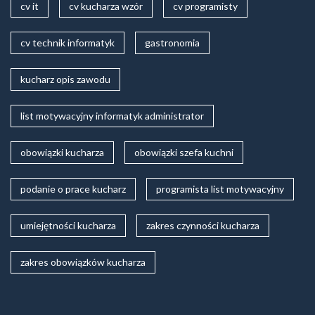
cv it
cv kucharza wzór
cv programisty
cv technik informatyk
gastronomia
kucharz opis zawodu
list motywacyjny informatyk administrator
obowiązki kucharza
obowiązki szefa kuchni
podanie o prace kucharz
programista list motywacyjny
umiejętności kucharza
zakres czynności kucharza
zakres obowiązków kucharza