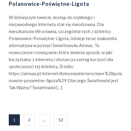
Polanowice-Poświętne-Ligota
W dzisiejszym świecie, dostęp do szybkiego i
niezawodnego internetu stał się nieodzowny. Dla
mieszkańców Wrocławia, szczególnie tych z dzielnicy
Polanowice-Poświętne-Ligota, istnieje teraz znakomita
alternatywa w postaci Światłowodu Airmax. To
nowoczesne rozwiązanie, które zmienia sposób, w jaki
korzystamy z internetu i dostarcza szereg korzyści dla
społeczności tej dzielnicy. Źródło:
https://airmax.pl/internet/dolnoslaskie/wroclaw+%28pola
nowice-poswietne-ligota%29 Dlaczego Światłowód jest
Tak Ważny? Światłowód […]
Stronicowanie
1
2
…
12
wpisów