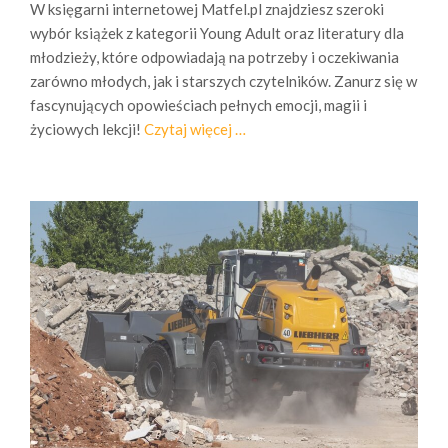
W księgarni internetowej Matfel.pl znajdziesz szeroki
wybór książek z kategorii Young Adult oraz literatury dla
młodzieży, które odpowiadają na potrzeby i oczekiwania
zarówno młodych, jak i starszych czytelników. Zanurz się w
fascynujących opowieściach pełnych emocji, magii i
o
życiowych lekcji!
Czytaj więcej
…
O
d
k
r
y
j
n
a
j
l
e
p
s