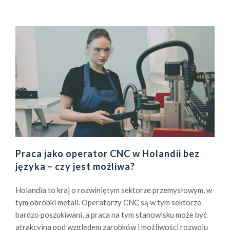
ł
o
d
z
i
e
ż
y
n
a
M
a
t
Praca jako operator CNC w Holandii bez
f
języka – czy jest możliwa?
e
l
Holandia to kraj o rozwiniętym sektorze przemysłowym, w
.
tym obróbki metali. Operatorzy CNC są w tym sektorze
p
bardzo poszukiwani, a praca na tym stanowisku może być
l
atrakcyjna pod względem zarobków i możliwości rozwoju