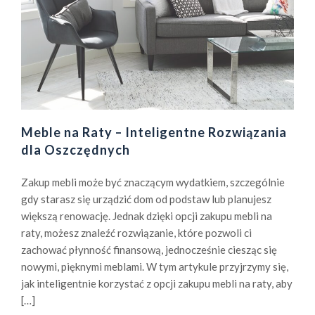
t
o
r
a
z
l
i
t
Meble na Raty – Inteligentne Rozwiązania
e
dla Oszczędnych
r
a
Zakup mebli może być znaczącym wydatkiem, szczególnie
t
gdy starasz się urządzić dom od podstaw lub planujesz
u
większą renowację. Jednak dzięki opcji zakupu mebli na
r
raty, możesz znaleźć rozwiązanie, które pozwoli ci
ę
zachować płynność finansową, jednocześnie ciesząc się
d
nowymi, pięknymi meblami. W tym artykule przyjrzymy się,
l
jak inteligentnie korzystać z opcji zakupu mebli na raty, aby
a
[…]
m