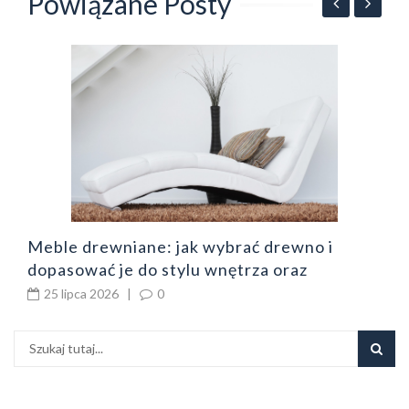
Powiązane Posty
e
J
m
Meble drewniane: jak wybrać drewno i
dopasować je do stylu wnętrza oraz
codziennego użytkowania
25 lipca 2026
|
0