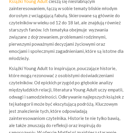
Książki Young Adult
cieszą się niesłabnącym
zainteresowaniem, łączą w sobie tematy bliskie młodym
dorosłym z wciągającą fabułą. Skierowane są głównie do
czytelników w wieku od 12 do 18 lat, ale znajdują również
starszych fanów. Ich tematyka obejmuje wyzwania
związane z dojrzewaniem, problemami rodzinnymi,
pierwszymi poważnymi decyzjami życiowymi oraz
emocjami i społecznymi zagadnieniami, które są istotne dla
młodzieży.
Książki Young Adult to inspirujące, pouczające historie,
które mogą rezonować z osobistymi doświadczeniami
czytelników. Od epickich przygód po głębokie analizy
międzyludzkich relacji, literatura Young Adult uczy empatii,
odwagi i samodzielności.
Odkrywanie najlepszych książek z
tej kategorii może być ekscytującą podróżą. Kluczowym
jest znalezienie tych, które odpowiadają
zainteresowaniom czytelnika. Historie te nie tylko bawią,
ale także zmuszają do refleksji oraz inspirują do
samorozwoju. W ofercie Matfel.pl znajdziesz starannie