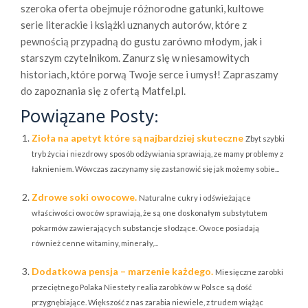
szeroka oferta obejmuje różnorodne gatunki, kultowe
serie literackie i książki uznanych autorów, które z
pewnością przypadną do gustu zarówno młodym, jak i
starszym czytelnikom. Zanurz się w niesamowitych
historiach, które porwą Twoje serce i umysł! Zapraszamy
do zapoznania się z ofertą Matfel.pl.
Powiązane Posty:
Zioła na apetyt które są najbardziej skuteczne
Zbyt szybki
tryb życia i niezdrowy sposób odżywiania sprawiają, ze mamy problemy z
łaknieniem. Wówczas zaczynamy się zastanowić się jak możemy sobie...
Zdrowe soki owocowe.
Naturalne cukry i odświeżające
właściwości owoców sprawiają, że są one doskonałym substytutem
pokarmów zawierających substancje słodzące. Owoce posiadają
również cenne witaminy, minerały,...
Dodatkowa pensja – marzenie każdego.
Miesięczne zarobki
przeciętnego Polaka Niestety realia zarobków w Polsce są dość
przygnębiające. Większość z nas zarabia niewiele, z trudem wiążąc