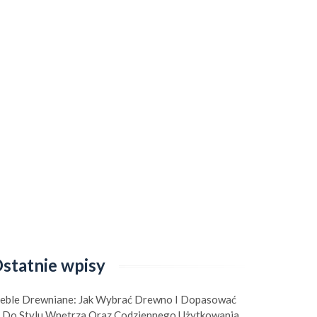
statnie wpisy
eble Drewniane: Jak Wybrać Drewno I Dopasować
e Do Stylu Wnętrza Oraz Codziennego Użytkowania