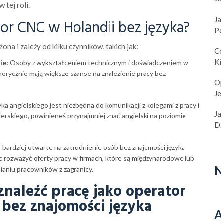
tej roli.
Ja
tor CNC w Holandii
bez języka?
P
ona i zależy od kilku czynników, takich jak:
C
K
ie:
Osoby z wykształceniem technicznym i doświadczeniem w
ycznie mają większe szanse na znalezienie pracy bez
O
J
a angielskiego jest niezbędna do komunikacji z kolegami z pracy i
J
derskiego, powinieneś przynajmniej znać angielski na poziomie
Dz
bardziej otwarte na zatrudnienie osób bez znajomości języka
c rozważyć oferty pracy w firmach, które są międzynarodowe lub
N
ianiu pracowników z zagranicy.
naleźć pracę jako operator
 bez znajomości języka
A