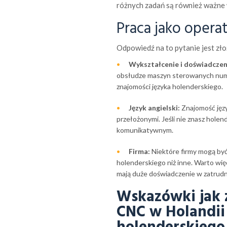
różnych zadań są również ważne w 
Praca jako opera
Odpowiedź na to pytanie jest złoż
Wykształcenie i doświadczen
obsłudze maszyn sterowanych numer
znajomości języka holenderskiego.
Język angielski:
Znajomość język
przełożonymi. Jeśli nie znasz holen
komunikatywnym.
Firma:
Niektóre firmy mogą być 
holenderskiego niż inne. Warto wię
mają duże doświadczenie w zatrudn
Wskazówki jak z
CNC w Holandii