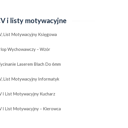
V i listy motywacyjne
V, List Motywacyjny Księgowa
rlop Wychowawczy – Wzór
ycinanie Laserem Blach Do 6mm
V, List Motywacyjny Informatyk
V I List Motywacyjny Kucharz
V I List Motywacyjny – Kierowca