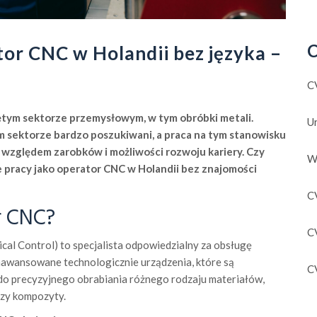
C
tor CNC w Holandii bez języka –
?
C
iętym sektorze przemysłowym, w tym obróbki metali.
U
 sektorze bardzo poszukiwani, a praca na tym stanowisku
 względem zarobków i możliwości rozwoju kariery. Czy
W
e pracy jako operator CNC w Holandii bez znajomości
C
r CNC?
C
l Control) to specjalista odpowiedzialny za obsługę
wansowane technologicznie urządzenia, które są
C
o precyzyjnego obrabiania różnego rodzaju materiałów,
 czy kompozyty.