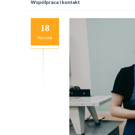
Współpraca i kontakt
do
treści
18
Styczeń