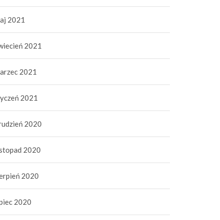
aj 2021
wiecień 2021
arzec 2021
tyczeń 2021
 znaleźć dobre
Dobra komunikacja to
rudzień 2020
dawnictwo?
dobre relacje
1 maja 2021
|
0
9 marca 2021
|
0
istopad 2020
ierpień 2020
ipiec 2020