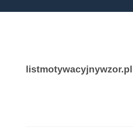
listmotywacyjnywzor.pl
Przejdź