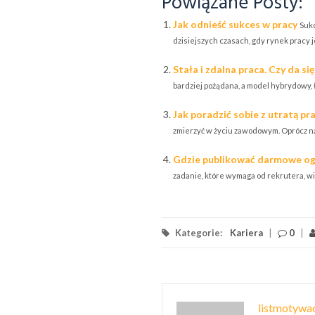
Powiązane Posty:
Jak odnieść sukces w pracy
Sukc
dzisiejszych czasach, gdy rynek pracy je
Stała i zdalna praca. Czy da się
bardziej pożądana, a model hybrydowy, ł
Jak poradzić sobie z utratą pr
zmierzyć w życiu zawodowym. Oprócz natu
Gdzie publikować darmowe ogł
zadanie, które wymaga od rekrutera, wi
Kategorie:
Kariera
|
0
|
listmotywac