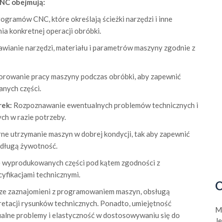
NC obejmują:
rogramów CNC, które określają ścieżki narzędzi i inne
a konkretnej operacji obróbki.
tawianie narzędzi, materiału i parametrów maszyny zgodnie z
rowanie pracy maszyny podczas obróbki, aby zapewnić
nych części.
rek:
Rozpoznawanie ewentualnych problemów technicznych i
h w razie potrzeby.
ne utrzymanie maszyn w dobrej kondycji, tak aby zapewnić
 długą żywotność.
 wyprodukowanych części pod kątem zgodności z
yfikacjami technicznymi.
O
ze zaznajomieni z programowaniem maszyn, obsługą
rpretacji rysunków technicznych. Ponadto, umiejętność
M
alne problemy i elastyczność w dostosowywaniu się do
J