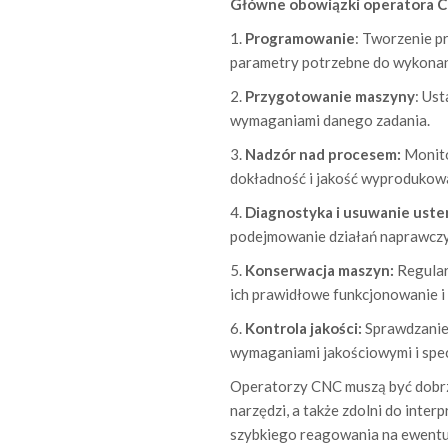
Główne obowiązki operatora C
1.
Programowanie
: Tworzenie p
parametry potrzebne do wykonani
2.
Przygotowanie maszyny
: Us
wymaganiami danego zadania.
3.
Nadzór nad procesem:
Monito
dokładność i jakość wyprodukowa
4.
Diagnostyka i usuwanie uste
podejmowanie działań naprawczyc
5.
Konserwacja maszyn:
Regular
ich prawidłowe funkcjonowanie i
6.
Kontrola jakości:
Sprawdzanie
wymaganiami jakościowymi i spec
Operatorzy CNC muszą być dobr
narzędzi, a także zdolni do inte
szybkiego reagowania na ewentu