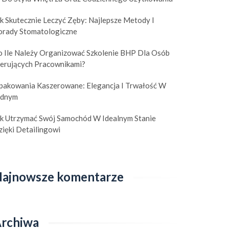
k Skutecznie Leczyć Zęby: Najlepsze Metody I
orady Stomatologiczne
o Ile Należy Organizować Szkolenie BHP Dla Osób
ierujących Pracownikami?
pakowania Kaszerowane: Elegancja I Trwałość W
ednym
ak Utrzymać Swój Samochód W Idealnym Stanie
ięki Detailingowi
ajnowsze komentarze
rchiwa