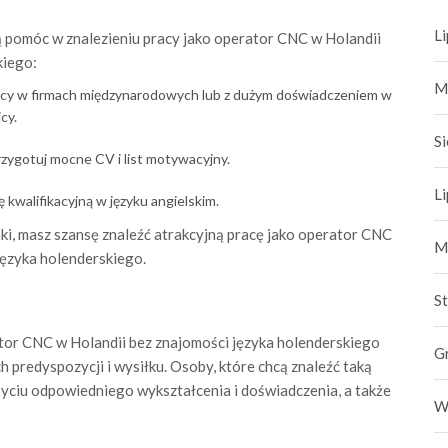
L
 pomóc w znalezieniu pracy jako operator CNC w Holandii
kiego:
M
racy w firmach międzynarodowych lub z dużym doświadczeniem w
cy.
S
zygotuj mocne CV i list motywacyjny.
L
walifikacyjną w języku angielskim.
ki, masz szansę znaleźć atrakcyjną pracę jako operator CNC
M
 języka holenderskiego.
S
or CNC w Holandii bez znajomości języka holenderskiego
G
 predyspozycji i wysiłku. Osoby, które chcą znaleźć taką
byciu odpowiedniego wykształcenia i doświadczenia, a także
W