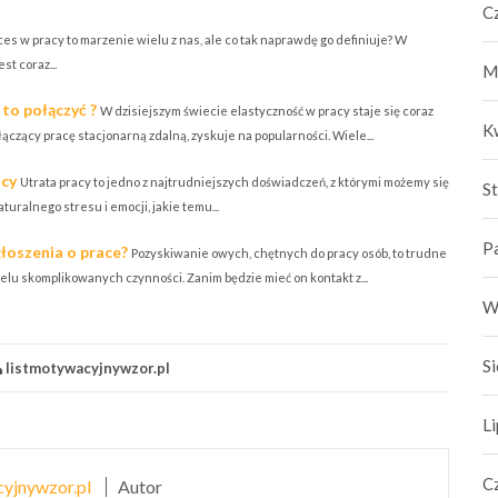
C
es w pracy to marzenie wielu z nas, ale co tak naprawdę go definiuje? W
st coraz...
M
 to połączyć ?
W dzisiejszym świecie elastyczność w pracy staje się coraz
K
ączący pracę stacjonarną zdalną, zyskuje na popularności. Wiele...
acy
Utrata pracy to jedno z najtrudniejszych doświadczeń, z którymi możemy się
S
ralnego stresu i emocji, jakie temu...
P
oszenia o prace?
Pozyskiwanie owych, chętnych do pracy osób, to trudne
elu skomplikowanych czynności. Zanim będzie mieć on kontakt z...
W
S
listmotywacyjnywzor.pl
L
C
yjnywzor.pl
Autor