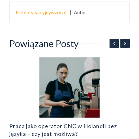
listmotywacyjnywzor.pl
Autor
Powiązane Posty
E
d
Praca jako operator CNC w Holandii bez
języka – czy jest możliwa?