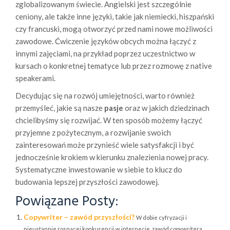
zglobalizowanym świecie. Angielski jest szczególnie
ceniony, ale także inne języki, takie jak niemiecki, hiszpański
czy francuski, mogą otworzyć przed nami nowe możliwości
zawodowe. Ćwiczenie języków obcych można łączyć z
innymi zajęciami, na przykład poprzez uczestnictwo w
kursach o konkretnej tematyce lub przez rozmowę z native
speakerami.
Decydując się na rozwój umiejętności, warto również
przemyśleć, jakie są nasze
pasje
oraz w jakich dziedzinach
chcielibyśmy się rozwijać. W ten sposób możemy łączyć
przyjemne z pożytecznym, a rozwijanie swoich
zainteresowań może przynieść wiele satysfakcji i być
jednocześnie krokiem w kierunku znalezienia nowej pracy.
Systematyczne inwestowanie w siebie to klucz do
budowania lepszej przyszłości zawodowej.
Powiązane Posty:
Copywriter – zawód przyszłości?
W dobie cyfryzacji i
nieustannie rosnącej konkurencji w internecie, zawód copywritera