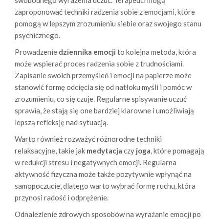
swobodnego wyrażenia uczuć. Terapeuci mogą
zaproponować techniki radzenia sobie z emocjami, które
pomogą w lepszym zrozumieniu siebie oraz swojego stanu
psychicznego.
Prowadzenie
dziennika emocji
to kolejna metoda, która
może wspierać proces radzenia sobie z trudnościami.
Zapisanie swoich przemyśleń i emocji na papierze może
stanowić formę odcięcia się od natłoku myśli i pomóc w
zrozumieniu, co się czuje. Regularne spisywanie uczuć
sprawia, że stają się one bardziej klarowne i umożliwiają
lepszą refleksję nad sytuacją.
Warto również rozważyć różnorodne techniki
relaksacyjne, takie jak
medytacja
czy
joga
, które pomagają
w redukcji stresu i negatywnych emocji. Regularna
aktywność fizyczna może także pozytywnie wpłynąć na
samopoczucie, dlatego warto wybrać formę ruchu, która
przynosi radość i odprężenie.
Odnalezienie zdrowych sposobów na wyrażanie emocji po