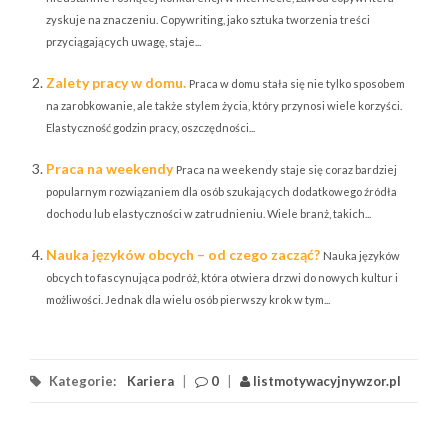
zyskuje na znaczeniu. Copywriting, jako sztuka tworzenia treści
przyciągających uwagę, staje...
Zalety pracy w domu.
Praca w domu stała się nie tylko sposobem
na zarobkowanie, ale także stylem życia, który przynosi wiele korzyści.
Elastyczność godzin pracy, oszczędności...
Praca na weekendy
Praca na weekendy staje się coraz bardziej
popularnym rozwiązaniem dla osób szukających dodatkowego źródła
dochodu lub elastyczności w zatrudnieniu. Wiele branż, takich...
Nauka języków obcych – od czego zacząć?
Nauka języków
obcych to fascynująca podróż, która otwiera drzwi do nowych kultur i
możliwości. Jednak dla wielu osób pierwszy krok w tym...
Kategorie:
Kariera
|
0
|
listmotywacyjnywzor.pl