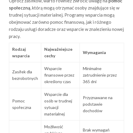
Oprócz zasiłków, warto również zwrócić uwagę na
pomoc
społeczną
, którą mogą otrzymać osoby znajdujące się w
trudnej sytuacji materialnej. Programy wsparcia mogą
obejmować zarówno pomoc finansową, jak i różnego
rodzaju usługi doradcze oraz wsparcie w znalezieniu nowej
pracy.
Rodzaj
Najważniejsze
Wymagania
wsparcia
cechy
Wsparcie
Minimalne
Zasiłek dla
finansowe przez
zatrudnienie przez
bezrobotnych
określony czas
365 dni
Wsparcie dla
Przyznawane na
Pomoc
osób w trudnej
podstawie
społeczna
sytuacji
dochodów
materialnej
Możliwość
Brak wymagań