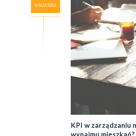
WRZESIEń
KPI w zarządzaniu n
wynajmu mieszkań?