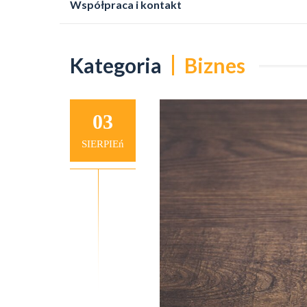
Współpraca i kontakt
do
treści
Kategoria
Biznes
03
SIERPIEń