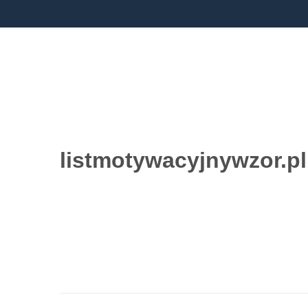
listmotywacyjnywzor.pl
Przejdź