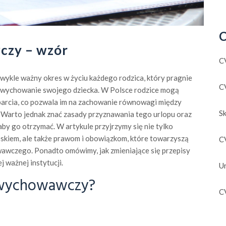
C
czy – wzór
C
ykle ważny okres w życiu każdego rodzica, który pragnie
C
 i wychowanie swojego dziecka. W Polsce rodzice mogą
parcia, co pozwala im na zachowanie równowagi między
S
Warto jednak znać zasady przyznawania tego urlopu oraz
aby go otrzymać. W artykule przyjrzymy się nie tylko
kiem, ale także prawom i obowiązkom, które towarzyszą
C
awczego. Ponadto omówimy, jak zmieniające się przepisy
 ważnej instytucji.
U
p wychowawczy?
C