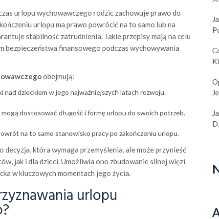
czas urlopu wychowawczego rodzic zachowuje prawo do
Ja
kończeniu urlopu ma prawo powrócić na to samo lub na
P
ntuje stabilność zatrudnienia. Takie przepisy mają na celu
e im bezpieczeństwa finansowego podczas wychowywania
C
K
chowawczego
obejmują:
O
 nad dzieckiem w jego najważniejszych latach rozwoju.
J
e mogą dostosować długość i formę urlopu do swoich potrzeb.
J
Dz
wrót na to samo stanowisko pracy po zakończeniu urlopu.
decyzja, która wymaga przemyślenia, ale może przynieść
ów, jak i dla dzieci. Umożliwia ono zbudowanie silnej więzi
N
iecka w kluczowych momentach jego życia.
przyznawania urlopu
o?
A