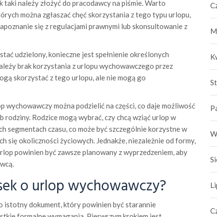
taki należy złożyć do pracodawcy na piśmie. Warto
C
których można zgłaszać chęć skorzystania z tego typu urlopu,
zapoznanie się z regulacjami prawnymi lub skonsultowanie z
M
ać udzielony, konieczne jest spełnienie określonych
K
ależy brak korzystania z urlopu wychowawczego przez
ogą skorzystać z tego urlopu, ale nie mogą go
S
op wychowawczy można podzielić na części, co daje możliwość
P
 rodziny. Rodzice mogą wybrać, czy chcą wziąć urlop w
ch segmentach czasu, co może być szczególnie korzystne w
W
h się okoliczności życiowych. Jednakże, niezależnie od formy,
 urlop powinien być zawsze planowany z wyprzedzeniem, aby
S
awcą.
osek o urlop wychowawczy?
L
istotny dokument, który powinien być starannie
C
stkie formalne wymagania. Pierwszym krokiem jest