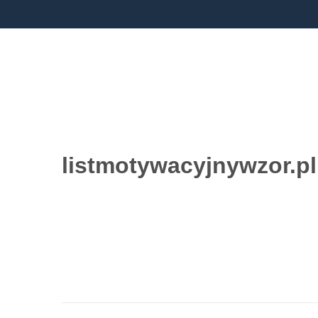
listmotywacyjnywzor.pl
Przejdź