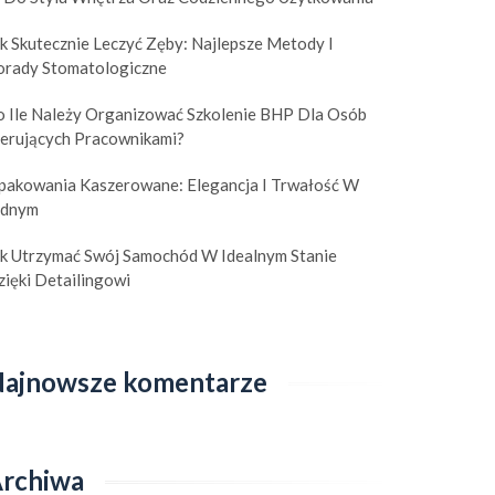
k Skutecznie Leczyć Zęby: Najlepsze Metody I
orady Stomatologiczne
o Ile Należy Organizować Szkolenie BHP Dla Osób
ierujących Pracownikami?
pakowania Kaszerowane: Elegancja I Trwałość W
ednym
ak Utrzymać Swój Samochód W Idealnym Stanie
ięki Detailingowi
ajnowsze komentarze
rchiwa