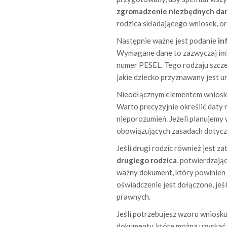
zgromadzenie niezbędnych da
rodzica składającego wniosek, ora
Następnie ważne jest podanie
in
Wymagane dane to zazwyczaj imię
numer PESEL. Tego rodzaju szcze
jakie dziecko przyznawany jest ur
Nieodłącznym elementem wniosku
Warto precyzyjnie określić daty 
nieporozumień. Jeżeli planujemy 
obowiązujących zasadach dotyczą
Jeśli drugi rodzic również jest 
drugiego rodzica
, potwierdzają
ważny dokument, który powinien b
oświadczenie jest dołączone, jeśl
prawnych.
Jeśli potrzebujesz wzoru wniosku,
dokumenty, które można uzyskać