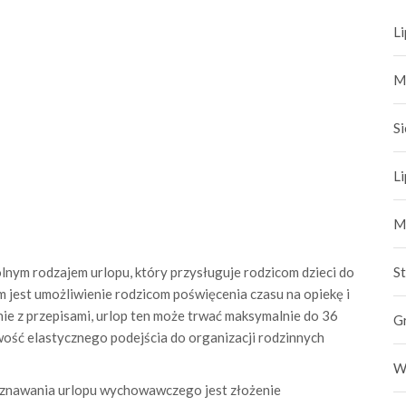
L
M
S
L
M
nym rodzajem urlopu, który przysługuje rodzicom dzieci do
S
m jest umożliwienie rodzicom poświęcenia czasu na opiekę i
ie z przepisami, urlop ten może trwać maksymalnie do 36
G
wość elastycznego podejścia do organizacji rodzinnych
W
znawania urlopu wychowawczego jest złożenie