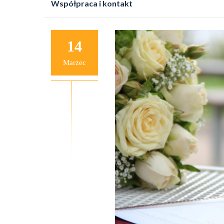
Współpraca i kontakt
do
treści
14
Marzec