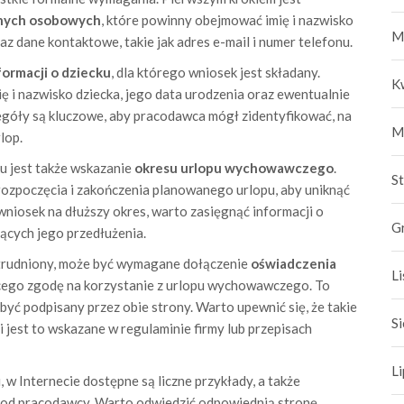
nych osobowych
, które powinny obejmować imię i nazwisko
M
z dane kontaktowe, takie jak adres e-mail i numer telefonu.
formacji o dziecku
, dla którego wniosek jest składany.
K
 i nazwisko dziecka, jego data urodzenia oraz ewentualnie
góły są kluczowe, aby pracodawca mógł zidentyfikować, na
M
lop.
 jest także wskazanie
okresu urlopu wychowawczego
.
S
rozpoczęcia i zakończenia planowanego urlopu, aby uniknąć
wniosek na dłuższy okres, warto zasięgnąć informacji o
G
cych jego przedłużenia.
zatrudniony, może być wymagane dołączenie
oświadczenia
L
cego zgodę na korzystanie z urlopu wychowawczego. To
yć podpisany przez obie strony. Warto upewnić się, że takie
S
i jest to wskazane w regulaminie firmy lub przepisach
L
 w Internecie dostępne są liczne przykłady, a także
 od pracodawcy. Warto odwiedzić odpowiednią stronę