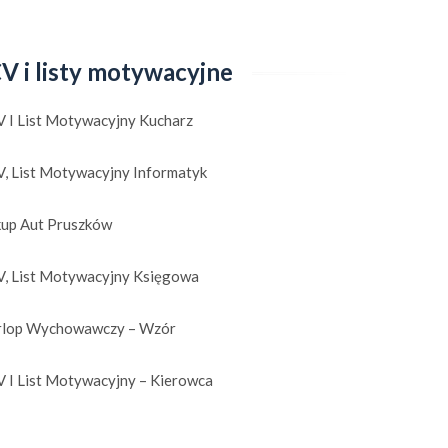
V i listy motywacyjne
V I List Motywacyjny Kucharz
V, List Motywacyjny Informatyk
kup Aut Pruszków
V, List Motywacyjny Księgowa
rlop Wychowawczy – Wzór
V I List Motywacyjny – Kierowca