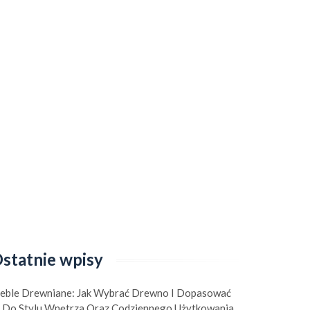
statnie wpisy
eble Drewniane: Jak Wybrać Drewno I Dopasować
e Do Stylu Wnętrza Oraz Codziennego Użytkowania