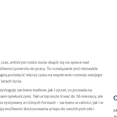
zas, w którym rodzic może skupić się na opiece nad
ożliwości powrotu do pracy. To rozwiązanie jest niezwykle
pragną poświęcić więcej czasu na wspieranie rozwoju swojego
latach życia.
sługuje zarówno matkom, jak i ojcom, co pozwala na
kami opiekuńczymi. Taki urlop może trwać do 36 miesięcy, ale
O
orzystywany w różnych formach – zarówno w całości, jak i w
ają możliwość dostosowania urlopu do swoich potrzeb i
M
J