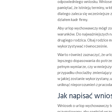
odpowiedniego wniosku. Wniosek 
pamiętać, że istnieją terminy, w 
dlatego zaleca się wcześniejsze 
działem kadr firmy.
Aby urlop wychowawczy mógł zost
warunków. Do najważniejszych n
drugiego rodzica. Obaj rodzice m
wykorzystywać równocześnie.
Warto również zaznaczyć, że url
lepszego dopasowania do potrzeb
pełnym wymiarze, czy w mniejszy
przypadku chociażby zmieniającyc
w jakiej zostanie wykorzystany,
uniknąć nieporozumień z pracod
Jak napisać wni
Wniosek o urlop wychowawczy to 
przygotowany, aby spełniał wszy