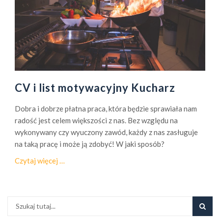
CV i list motywacyjny Kucharz
Dobra i dobrze płatna praca, która będzie sprawiała nam
radość jest celem większości z nas. Bez względu na
wykonywany czy wyuczony zawód, każdy z nas zasługuje
na taką pracę i może ją zdobyć! W jaki sposób?
o
Czytaj więcej
…
C
V
i
l
i