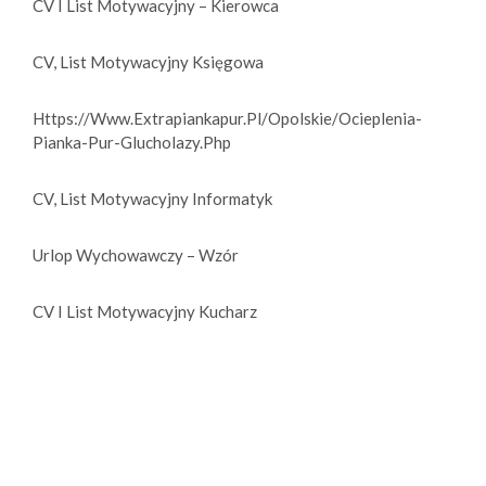
CV I List Motywacyjny – Kierowca
r
z
CV, List Motywacyjny Księgowa
Https://www.extrapiankapur.pl/opolskie/ocieplenia-
Pianka-Pur-Glucholazy.php
CV, List Motywacyjny Informatyk
Urlop Wychowawczy – Wzór
CV I List Motywacyjny Kucharz