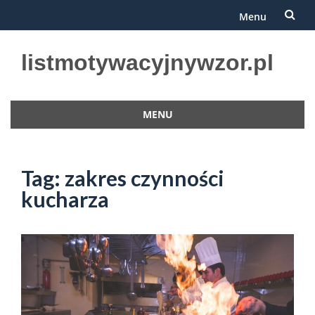
Menu
Przejdź
listmotywacyjnywzor.pl
do
treści
MENU
Przejdź
do
treści
Tag:
zakres czynności
kucharza