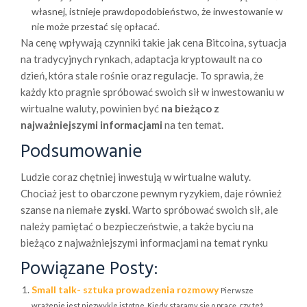
własnej, istnieje prawdopodobieństwo, że inwestowanie w
nie może przestać się opłacać.
Na cenę wpływają czynniki takie jak cena Bitcoina, sytuacja
na tradycyjnych rynkach, adaptacja kryptowault na co
dzień, która stale rośnie oraz regulacje. To sprawia, że
każdy kto pragnie spróbować swoich sił w inwestowaniu w
wirtualne waluty, powinien być
na bieżąco z
najważniejszymi informacjami
na ten temat.
Podsumowanie
Ludzie coraz chętniej inwestują w wirtualne waluty.
Chociaż jest to obarczone pewnym ryzykiem, daje również
szanse na niemałe
zyski
. Warto spróbować swoich sił, ale
należy pamiętać o bezpieczeństwie, a także byciu na
bieżąco z najważniejszymi informacjami na temat rynku
Powiązane Posty:
Small talk- sztuka prowadzenia rozmowy
Pierwsze
wrażenie jest niezwykle istotne. Kiedy staramy się o pracę, czy też