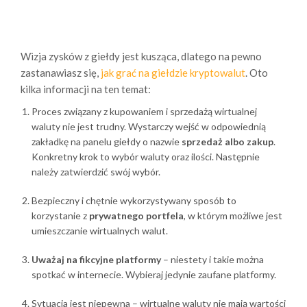
Wizja zysków z giełdy jest kusząca, dlatego na pewno
zastanawiasz się,
jak grać na giełdzie kryptowalut
. Oto
kilka informacji na ten temat:
Proces związany z kupowaniem i sprzedażą wirtualnej
waluty nie jest trudny. Wystarczy wejść w odpowiednią
zakładkę na panelu giełdy o nazwie
sprzedaż albo zakup
.
Konkretny krok to wybór waluty oraz ilości. Następnie
należy zatwierdzić swój wybór.
Bezpieczny i chętnie wykorzystywany sposób to
korzystanie z
prywatnego portfela
, w którym możliwe jest
umieszczanie wirtualnych walut.
Uważaj na fikcyjne platformy
– niestety i takie można
spotkać w internecie. Wybieraj jedynie zaufane platformy.
Sytuacja jest niepewna – wirtualne waluty nie mają wartości