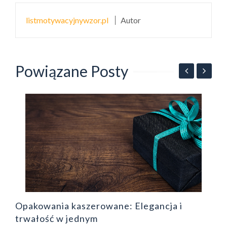
listmotywacyjnywzor.pl
Autor
Powiązane Posty
Z
ł
Opakowania kaszerowane: Elegancja i
trwałość w jednym