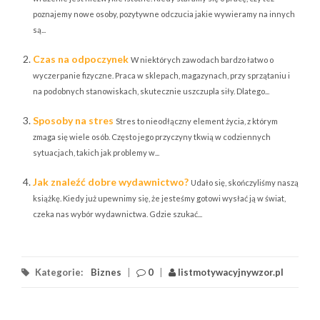
poznajemy nowe osoby, pozytywne odczucia jakie wywieramy na innych
są...
Czas na odpoczynek
W niektórych zawodach bardzo łatwo o
wyczerpanie fizyczne. Praca w sklepach, magazynach, przy sprzątaniu i
na podobnych stanowiskach, skutecznie uszczupla siły. Dlatego...
Sposoby na stres
Stres to nieodłączny element życia, z którym
zmaga się wiele osób. Często jego przyczyny tkwią w codziennych
sytuacjach, takich jak problemy w...
Jak znaleźć dobre wydawnictwo?
Udało się, skończyliśmy naszą
książkę. Kiedy już upewnimy się, że jesteśmy gotowi wysłać ją w świat,
czeka nas wybór wydawnictwa. Gdzie szukać...
Kategorie:
Biznes
|
0
|
listmotywacyjnywzor.pl