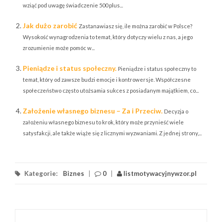
wziąć pod uwagę świadczenie 500 plus...
Jak dużo zarobić
Zastanawiasz się, ile można zarobić w Polsce?
Wysokość wynagrodzenia to temat, który dotyczy wielu z nas, a jego
zrozumienie może pomóc w...
Pieniądze i status społeczny.
Pieniądze i status społeczny to
temat, który od zawsze budzi emocje i kontrowersje. Współczesne
społeczeństwo często utożsamia sukces z posiadanym majątkiem, co...
Założenie własnego biznesu – Za i Przeciw.
Decyzja o
założeniu własnego biznesu to krok, który może przynieść wiele
satysfakcji, ale także wiąże się z licznymi wyzwaniami. Z jednej strony,...
Kategorie:
Biznes
|
0
|
listmotywacyjnywzor.pl