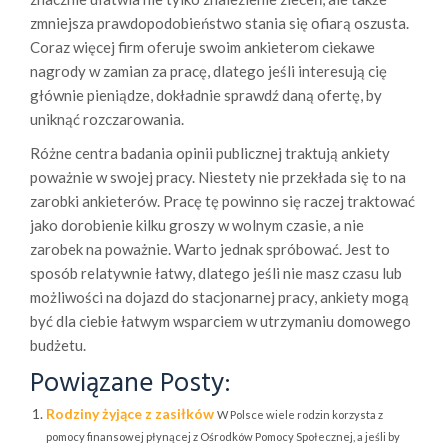
zmniejsza prawdopodobieństwo stania się ofiarą oszusta.
Coraz więcej firm oferuje swoim ankieterom ciekawe
nagrody w zamian za pracę, dlatego jeśli interesują cię
głównie pieniądze, dokładnie sprawdź daną ofertę, by
uniknąć rozczarowania.
Różne centra badania opinii publicznej traktują ankiety
poważnie w swojej pracy. Niestety nie przekłada się to na
zarobki ankieterów. Pracę tę powinno się raczej traktować
jako dorobienie kilku groszy w wolnym czasie, a nie
zarobek na poważnie. Warto jednak spróbować. Jest to
sposób relatywnie łatwy, dlatego jeśli nie masz czasu lub
możliwości na dojazd do stacjonarnej pracy, ankiety mogą
być dla ciebie łatwym wsparciem w utrzymaniu domowego
budżetu.
Powiązane Posty:
Rodziny żyjące z zasiłków
W Polsce wiele rodzin korzysta z
pomocy finansowej płynącej z Ośrodków Pomocy Społecznej, a jeśli by