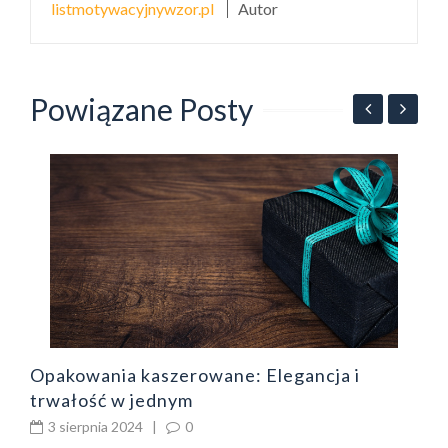
listmotywacyjnywzor.pl
Autor
Powiązane Posty
Z
ł
Opakowania kaszerowane: Elegancja i
trwałość w jednym
3 sierpnia 2024
|
0