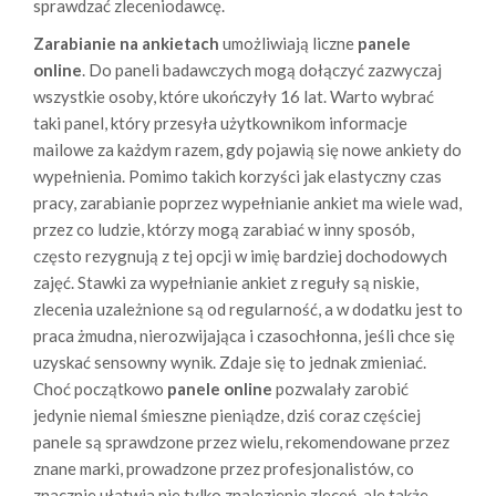
sprawdzać zleceniodawcę.
Zarabianie na ankietach
umożliwiają liczne
panele
online
. Do paneli badawczych mogą dołączyć zazwyczaj
wszystkie osoby, które ukończyły 16 lat. Warto wybrać
taki panel, który przesyła użytkownikom informacje
mailowe za każdym razem, gdy pojawią się nowe ankiety do
wypełnienia. Pomimo takich korzyści jak elastyczny czas
pracy, zarabianie poprzez wypełnianie ankiet ma wiele wad,
przez co ludzie, którzy mogą zarabiać w inny sposób,
często rezygnują z tej opcji w imię bardziej dochodowych
zajęć. Stawki za wypełnianie ankiet z reguły są niskie,
zlecenia uzależnione są od regularność, a w dodatku jest to
praca żmudna, nierozwijająca i czasochłonna, jeśli chce się
uzyskać sensowny wynik. Zdaje się to jednak zmieniać.
Choć początkowo
panele online
pozwalały zarobić
jedynie niemal śmieszne pieniądze, dziś coraz częściej
panele są sprawdzone przez wielu, rekomendowane przez
znane marki, prowadzone przez profesjonalistów, co
znacznie ułatwia nie tylko znalezienie zleceń, ale także