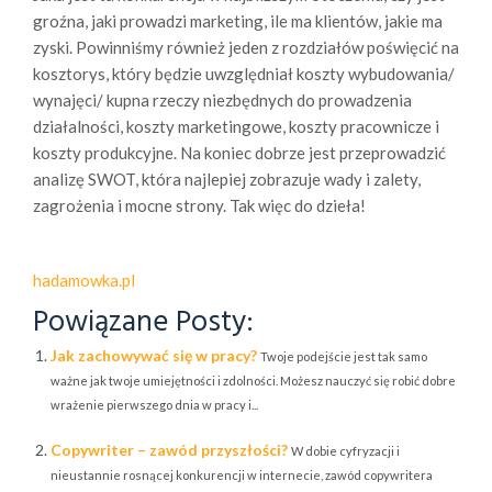
groźna, jaki prowadzi marketing, ile ma klientów, jakie ma
zyski. Powinniśmy również jeden z rozdziałów poświęcić na
kosztorys, który będzie uwzględniał koszty wybudowania/
wynajęci/ kupna rzeczy niezbędnych do prowadzenia
działalności, koszty marketingowe, koszty pracownicze i
koszty produkcyjne. Na koniec dobrze jest przeprowadzić
analizę SWOT, która najlepiej zobrazuje wady i zalety,
zagrożenia i mocne strony. Tak więc do dzieła!
hadamowka.pl
Powiązane Posty:
Jak zachowywać się w pracy?
Twoje podejście jest tak samo
ważne jak twoje umiejętności i zdolności. Możesz nauczyć się robić dobre
wrażenie pierwszego dnia w pracy i...
Copywriter – zawód przyszłości?
W dobie cyfryzacji i
nieustannie rosnącej konkurencji w internecie, zawód copywritera