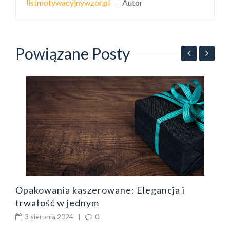
listmotywacyjnywzor.pl
Autor
Powiązane Posty
Z
ł
Opakowania kaszerowane: Elegancja i
trwałość w jednym
3 sierpnia 2024
|
0