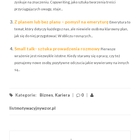
zyskuje na znaczeniu. Copywriting, jako sztuka tworzenia treści
przyciągających uwagę, staje...
Z planem lub bez planu – pomysł na emeryturę
Emerytura to
temat, który dotyczy każdego z nas, ale niewiele osób ma klarowny plan,
jak się do niej przygotować. W obliczu rosnących...
Small talk- sztuka prowadzenia rozmowy
Pierwsze
wrażenie jest niezwykle istotne. Kiedy staramy się o pracę, czy też
poznajemy nowe osoby, pozytywne odczucia jakie wywieramy na innych
są...
Kategorie:
Biznes
,
Kariera
|
0
|
listmotywacyjnywzor.pl