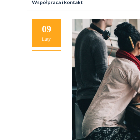
Współpraca i kontakt
do
treści
09
Luty