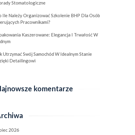
orady Stomatologiczne
o Ile Należy Organizować Szkolenie BHP Dla Osób
ierujących Pracownikami?
pakowania Kaszerowane: Elegancja I Trwałość W
ednym
ak Utrzymać Swój Samochód W Idealnym Stanie
ięki Detailingowi
ajnowsze komentarze
rchiwa
ipiec 2026