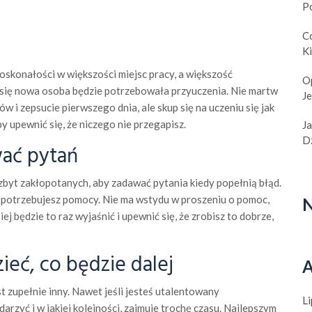
P
C
K
oskonałości w większości miejsc pracy, a większość
O
się nowa osoba będzie potrzebowała przyuczenia. Nie martw
J
ów i zepsucie pierwszego dnia, ale skup się na uczeniu się jak
y upewnić się, że niczego nie przegapisz.
J
Dz
wać pytań
byt zakłopotanych, aby zadawać pytania kiedy popełnią błąd.
i potrzebujesz pomocy. Nie ma wstydu w proszeniu o pomoc,
N
ej będzie to raz wyjaśnić i upewnić się, że zrobisz to dobrze,
ieć, co będzie dalej
A
t zupełnie inny. Nawet jeśli jesteś utalentowany
L
darzyć i w jakiej kolejności, zajmuje trochę czasu. Najlepszym