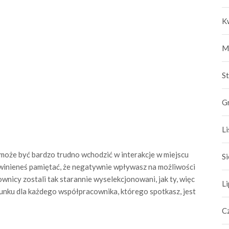
K
M
S
G
L
może być bardzo trudno wchodzić w interakcje w miejscu
S
 powinieneś pamiętać, że negatywnie wpływasz na możliwości
wnicy zostali tak starannie wyselekcjonowani, jak ty, więc
L
unku dla każdego współpracownika, którego spotkasz, jest
C