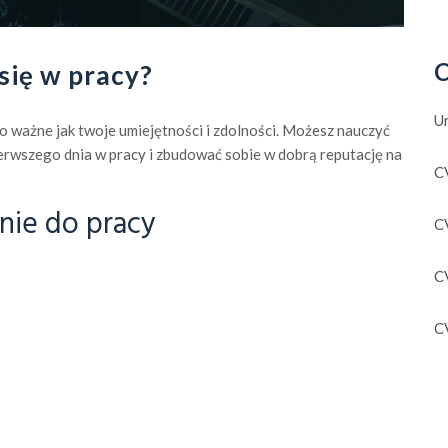
C
się w pracy?
U
mo ważne jak twoje umiejętności i zdolności. Możesz nauczyć
ierwszego dnia w pracy i zbudować sobie w dobrą reputację na
C
nie do pracy
C
C
C