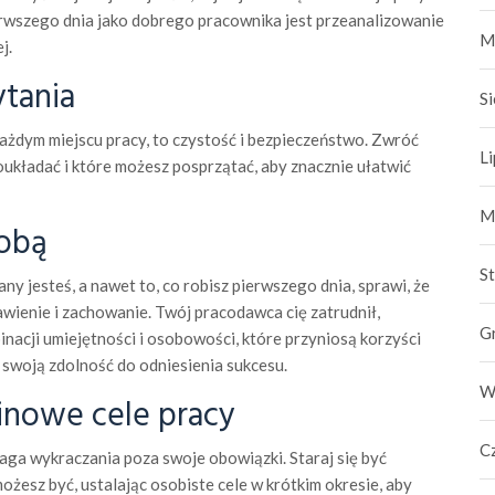
rwszego dnia jako dobrego pracownika jest przeanalizowanie
M
j.
ytania
S
 każdym miejscu pracy, to czystość i bezpieczeństwo. Zwróć
L
układać i które możesz posprzątać, aby znacznie ułatwić
M
sobą
S
any jesteś, a nawet to, co robisz pierwszego dnia, sprawi, że
awienie i zachowanie. Twój pracodawca cię zatrudnił,
G
nacji umiejętności i osobowości, które przyniosą korzyści
 swoją zdolność do odniesienia sukcesu.
W
inowe cele pracy
C
a wykraczania poza swoje obowiązki. Staraj się być
ożesz być, ustalając osobiste cele w krótkim okresie, aby