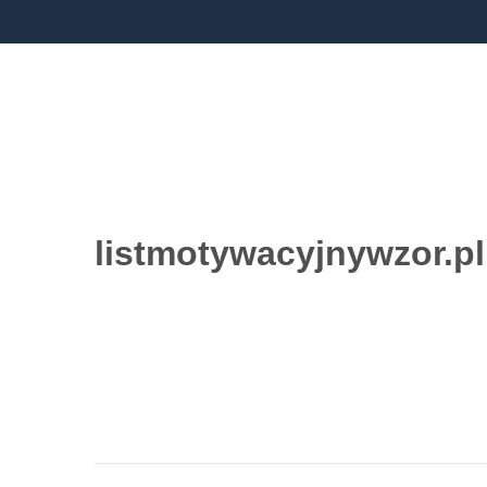
listmotywacyjnywzor.pl
Przejdź