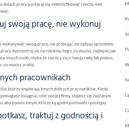
M
ku dniach pracy postaraj się zidentyfikować rzeczy, nad
ować.
K
j swoją pracę, nie wykonuj
S
e wykonywać swoją pracę, nie próbując zarządzać sposobem,
P
 pracy, koncentruj się na robieniu tego, co musisz, najlepiej jak
acę innych osób, chyba że zwrócą się o twoją radę lub pomoc.
, co musisz zrobić.
W
nych pracownikach
S
ów, którzy wspierają innych dobrych pracowników. Kiedy
L
 pomagasz osiągnąć cele swojej firmy, stajesz się zaufanym
u, aby pomóc innym, którzy są godni pochwały i postępu.
C
tkasz, traktuj z godnością i
M