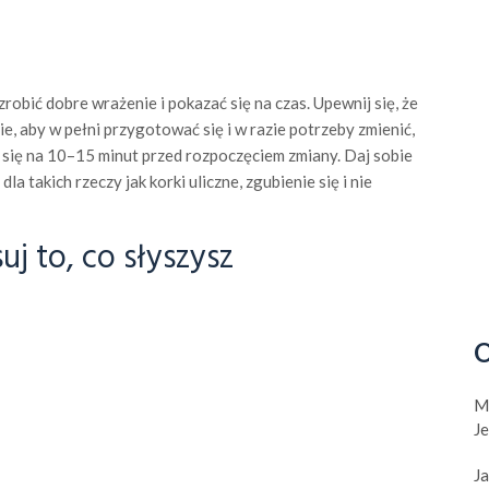
robić dobre wrażenie i pokazać się na czas. Upewnij się, że
e, aby w pełni przygotować się i w razie potrzeby zmienić,
 się na 10–15 minut przed rozpoczęciem zmiany. Daj sobie
 takich rzeczy jak korki uliczne, zgubienie się i nie
uj to, co słyszysz
O
M
J
Ja