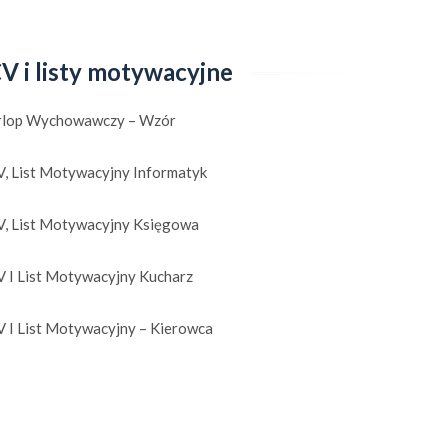
V i listy motywacyjne
rlop Wychowawczy – Wzór
V, List Motywacyjny Informatyk
V, List Motywacyjny Księgowa
V I List Motywacyjny Kucharz
V I List Motywacyjny – Kierowca