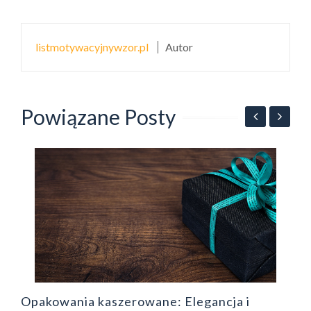
listmotywacyjnywzor.pl
Autor
Powiązane Posty
Z
ł
Opakowania kaszerowane: Elegancja i