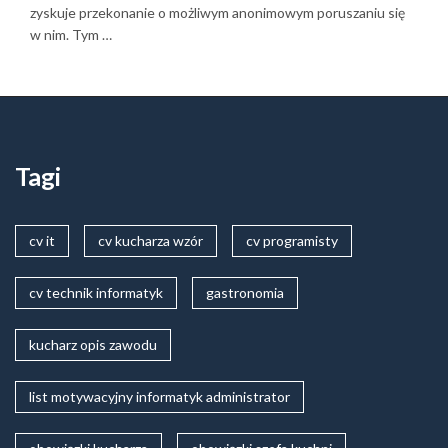
zyskuje przekonanie o możliwym anonimowym poruszaniu się
w nim. Tym …
Tagi
cv it
cv kucharza wzór
cv programisty
cv technik informatyk
gastronomia
kucharz opis zawodu
list motywacyjny informatyk administrator