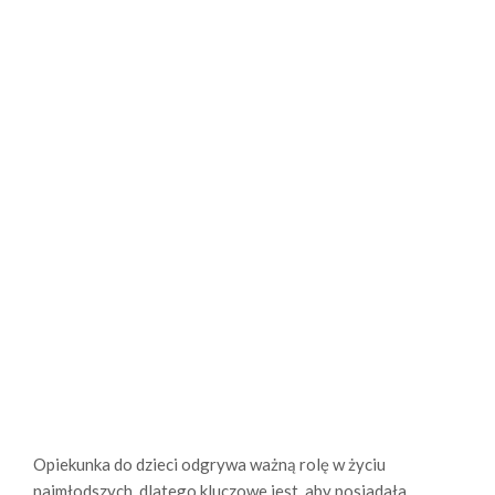
Opiekunka do dzieci odgrywa ważną rolę w życiu
najmłodszych, dlatego kluczowe jest, aby posiadała