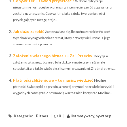
Copywriter – zawód przyszłości?
W dobie cyfryzacji i
nieustannie rosnącej konkurencji w internecie, zawód copywritera
zyskuje na znaczeniu. Copywriting, jako sztuka tworzenia treści
przyciągających uwagę, staje...
Jak dużo zarobić
Zastanawiasz się, ile można zarobić w Polsce?
Wysokość wynagrodzenia to temat, który dotyczy wielu z nas, a jego
zrozumienie może pomóc w...
Założenie własnego biznesu – Za i Przeciw.
Decyzja o
założeniu własnego biznesu to krok, który może przynieść wiele
satysfakcji, ale także wiąże się z licznymi wyzwaniami. Z jednej strony,...
Płatności zbliżeniowe – to musisz wiedzieć
Mobilne
płatności Świat pędzi do przodu, a rozwój przynosi nam wiele korzyści i
wygodnych rozwiązań. Z pewnością warto z nich korzystać. Mobilne...
Kategorie:
Biznes
|
0
|
listmotywacyjnywzor.pl