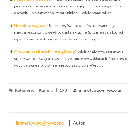
popularnym rozwiązaniem dla osób szukających dodatkowego źródła
dochodu lub elastyczności w zatrudnieniu. Wiele branż, takich...
Uczelnie wyższe
Uczelnie wyższe od wieków uznawane są za
najważniejsze światowe ośrodki intelektualne. Są to miejsce, z których
wywodzą się najwybitniejsze umysły, jakie znane są...
Czy warto chodzić na wykłady?
Wielu studentów zastanawia
się, czy warto poświęcać czas na uczestnictwo w wykładach. Choć często
wydają się one monotonnie i nieco przestarzałe, oferują...
Kategorie:
Kariera
|
0
|
listmotywacyjnywzor.pl
listmotywacyjnywzor.pl
Autor