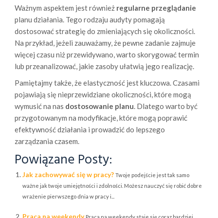
Ważnym aspektem jest również
regularne przeglądanie
planu działania. Tego rodzaju audyty pomagają
dostosować strategię do zmieniających się okoliczności.
Na przykład, jeżeli zauważamy, że pewne zadanie zajmuje
więcej czasu niż przewidywano, warto skorygować termin
lub przeanalizować, jakie zasoby ułatwią jego realizację.
Pamiętajmy także, że elastyczność jest kluczowa. Czasami
pojawiają się nieprzewidziane okoliczności, które mogą
wymusić na nas
dostosowanie planu
. Dlatego warto być
przygotowanym na modyfikacje, które mogą poprawić
efektywność działania i prowadzić do lepszego
zarządzania czasem.
Powiązane Posty:
Jak zachowywać się w pracy?
Twoje podejście jest tak samo
ważne jak twoje umiejętności i zdolności. Możesz nauczyć się robić dobre
wrażenie pierwszego dnia w pracy i...
Praca na weekendy
Praca na weekendy staje się coraz bardziej