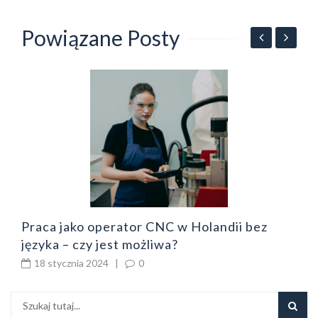
Powiązane Posty
E
d
Praca jako operator CNC w Holandii bez
języka – czy jest możliwa?
18 stycznia 2024
|
0