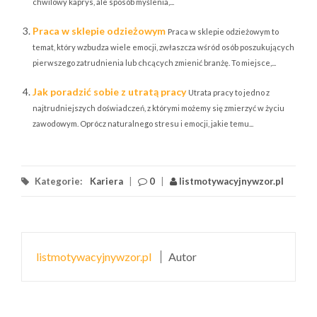
chwilowy kaprys, ale sposób myślenia,...
Praca w sklepie odzieżowym
Praca w sklepie odzieżowym to
temat, który wzbudza wiele emocji, zwłaszcza wśród osób poszukujących
pierwszego zatrudnienia lub chcących zmienić branżę. To miejsce,...
Jak poradzić sobie z utratą pracy
Utrata pracy to jedno z
najtrudniejszych doświadczeń, z którymi możemy się zmierzyć w życiu
zawodowym. Oprócz naturalnego stresu i emocji, jakie temu...
Kategorie:
Kariera
|
0
|
listmotywacyjnywzor.pl
listmotywacyjnywzor.pl
Autor