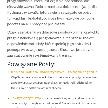
programowania, która jest często niedoceniana, ale
niezwykle ważna. Dobrze napisana dokumentacja, np. dla
Pythona czy JavaScriptu, zawiera szczegółowe opisy
funkcji, klas i bibliotek, co może być niezwykle pomocne
podczas nauki i pracy nad projektami.
Dzięki szerokiemu wachlarzowi zasobów online, każdy, kto
pragnie nauczyć się programowania, ma szansę znaleźć
odpowiednie materiały, które spełnią jego potrzeby i
pomogą w rozwoju umiejętności. Kluczowe jest jedynie
zaangażowanie i systematyczny trening.
Powiązane Posty:
Kobieta , kariera i macierzyństwo – to się da pogodzić
Współcześnie coraz więcej kobiet sukcesywnie łączy życie prywatne z
zawodowym. Stereotyp zmęczonej życiem matki-Polki odchodzi do
lamusa. Bycie matką nie oznacza obecnie...
Jak być optymistą
Czy zastanawiałeś się kiedyś, jak wiele może
zmienić w życiu pozytywne nastawienie? Bycie optymistą to nie tylko