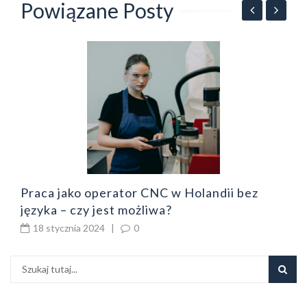
Powiązane Posty
E
d
Praca jako operator CNC w Holandii bez
języka – czy jest możliwa?
18 stycznia 2024
|
0