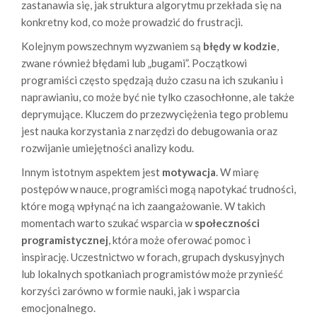
zastanawia się, jak struktura algorytmu przekłada się na
konkretny kod, co może prowadzić do frustracji.
Kolejnym powszechnym wyzwaniem są
błędy w kodzie
,
zwane również błędami lub „bugami”. Początkowi
programiści często spędzają dużo czasu na ich szukaniu i
naprawianiu, co może być nie tylko czasochłonne, ale także
deprymujące. Kluczem do przezwyciężenia tego problemu
jest nauka korzystania z narzędzi do debugowania oraz
rozwijanie umiejętności analizy kodu.
Innym istotnym aspektem jest
motywacja
. W miarę
postępów w nauce, programiści mogą napotykać trudności,
które mogą wpłynąć na ich zaangażowanie. W takich
momentach warto szukać wsparcia w
społeczności
programistycznej
, która może oferować pomoc i
inspirację. Uczestnictwo w forach, grupach dyskusyjnych
lub lokalnych spotkaniach programistów może przynieść
korzyści zarówno w formie nauki, jak i wsparcia
emocjonalnego.