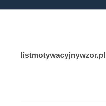
listmotywacyjnywzor.pl
Przejdź