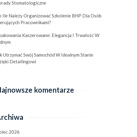
orady Stomatologiczne
o Ile Należy Organizować Szkolenie BHP Dla Osób
ierujących Pracownikami?
pakowania Kaszerowane: Elegancja I Trwałość W
ednym
ak Utrzymać Swój Samochód W Idealnym Stanie
ięki Detailingowi
ajnowsze komentarze
rchiwa
ipiec 2026