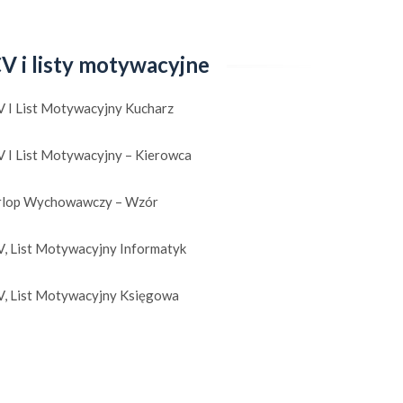
V i listy motywacyjne
V I List Motywacyjny Kucharz
V I List Motywacyjny – Kierowca
rlop Wychowawczy – Wzór
V, List Motywacyjny Informatyk
V, List Motywacyjny Księgowa