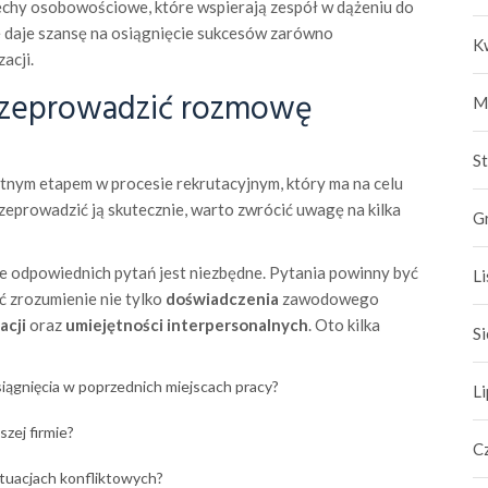
cechy osobowościowe, które wspierają zespół w dążeniu do
e daje szansę na osiągnięcie sukcesów zarówno
K
acji.
przeprowadzić rozmowę
M
S
otnym etapem w procesie rekrutacyjnym, który ma na celu
eprowadzić ją skutecznie, warto zwrócić uwagę na kilka
G
 odpowiednich pytań jest niezbędne. Pytania powinny być
L
ć zrozumienie nie tylko
doświadczenia
zawodowego
cji
oraz
umiejętności interpersonalnych
. Oto kilka
S
siągnięcia w poprzednich miejscach pracy?
L
zej firmie?
C
ytuacjach konfliktowych?