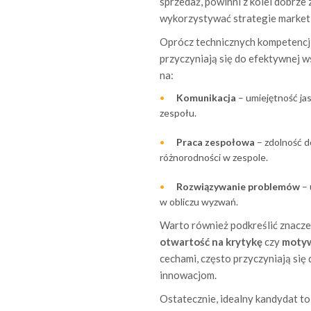
sprzedaż, powinni z kolei dobrze
wykorzystywać strategie market
Oprócz technicznych kompetencj
przyczyniają się do efektywnej 
na:
Komunikacja
– umiejętność jas
zespołu.
Praca zespołowa
– zdolność do
różnorodności w zespole.
Rozwiązywanie problemów
– 
w obliczu wyzwań.
Warto również podkreślić znacze
otwartość na krytykę
czy
motyw
cechami, często przyczyniają się
innowacjom.
Ostatecznie, idealny kandydat to 