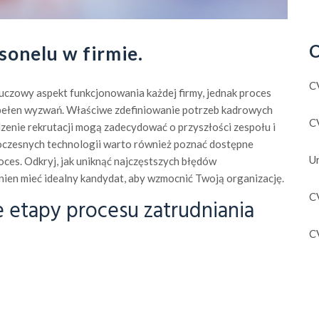
C
sonelu w firmie.
C
luczowy aspekt funkcjonowania każdej firmy, jednak proces
 pełen wyzwań. Właściwe zdefiniowanie potrzeb kadrowych
C
enie rekrutacji mogą zadecydować o przyszłości zespołu i
oczesnych technologii warto również poznać dostępne
U
oces. Odkryj, jak uniknąć najczęstszych błędów
inien mieć idealny kandydat, aby wzmocnić Twoją organizację.
C
e etapy procesu zatrudniania
C