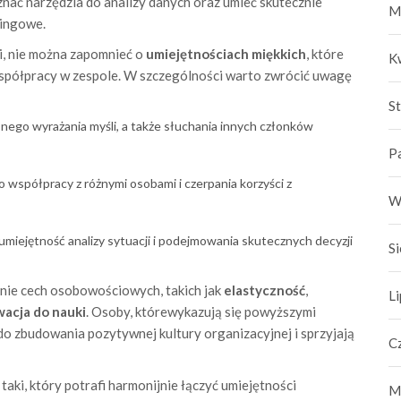
 znać narzędzia do analizy danych oraz umieć skutecznie
M
ingowe.
i, nie można zapomnieć o
umiejętnościach miękkich
, które
K
współpracy w zespole. W szczególności warto zwrócić uwagę
S
nego wyrażania myśli, a także słuchania innych członków
P
 współpracy z różnymi osobami i czerpania korzyści z
W
umiejętność analizy sytuacji i podejmowania skutecznych decyzji
S
nie cech osobowościowych, takich jak
elastyczność
,
L
acja do nauki
. Osoby, którewykazują się powyższymi
 do zbudowania pozytywnej kultury organizacyjnej i sprzyjają
C
taki, który potrafi harmonijnie łączyć umiejętności
M