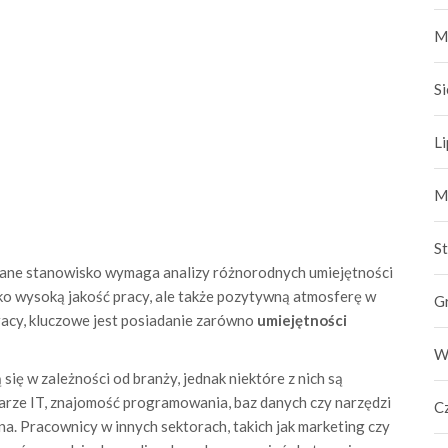
M
S
L
M
S
ane stanowisko wymaga analizy różnorodnych umiejętności
lko wysoką jakość pracy, ale także pozytywną atmosferę w
G
racy, kluczowe jest posiadanie zarówno
umiejętności
W
 się w zależności od branży, jednak niektóre z nich są
zarze IT, znajomość programowania, baz danych czy narzędzi
C
na. Pracownicy w innych sektorach, takich jak marketing czy