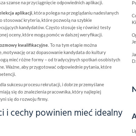
a szanse na przyciągnięcie odpowiednich aplikacji.
P
elekcja aplikacji
, która polega na przeglądaniu nadesłanych
C
o stosować kryteria, które pozwolą na szybkie
K
ecujących kandydatów. Często stosuje się również testy
pnej oceny, które mogą pomóc w dalszej weryfikacji.
O
J
ozmowy kwalifikacyjne
. To na tym etapie można
e, motywację oraz dopasowanie kandydata do kultury
J
ogą mieć różne formy – od tradycyjnych spotkań osobistych
Dz
ine. Ważne, aby przygotować odpowiednie pytania, które
etencji.
dla sukcesu procesu rekrutacji, i dobrze przemyślane
N
niają się do znalezienia pracownika, który najlepiej
ni się do rozwoju firmy.
ci i cechy powinien mieć idealny
A
L