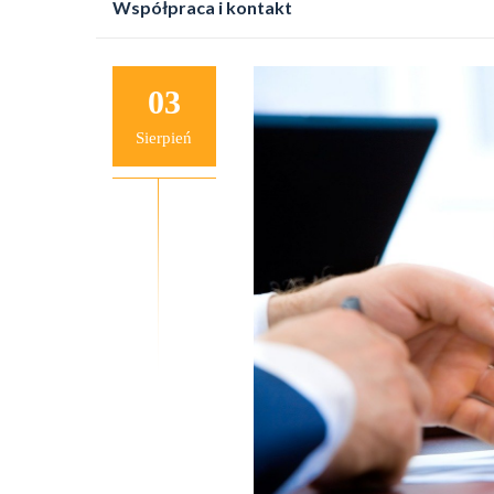
Współpraca i kontakt
do
treści
03
Sierpień